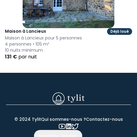
Maison à Lancieux
Déjà loué
Maison à Lancieux pour 5 personnes
4
personnes •
105
m²
10
nuits minimum
131
€
par nuit
© 2024 Tylit
Qui sommes-nous ?
Contactez-nous
Mentions Légales