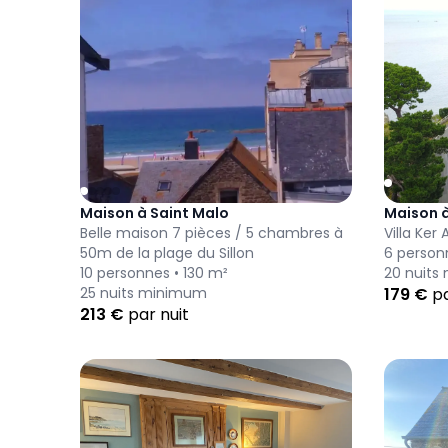
Maison à Saint Malo
Maison à
Belle maison 7 pièces / 5 chambres à
Villa Ker
50m de la plage du Sillon
6
person
10
personnes •
130
m²
20
nuits
25
nuits minimum
179
€
pa
213
€
par nuit