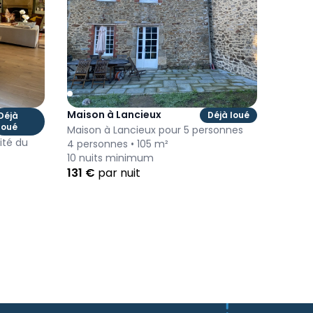
Maison à Lancieux
Déjà loué
Déjà
loué
Maison à Lancieux pour 5 personnes
ité du
4
personnes •
105
m²
10
nuits minimum
131
€
par nuit