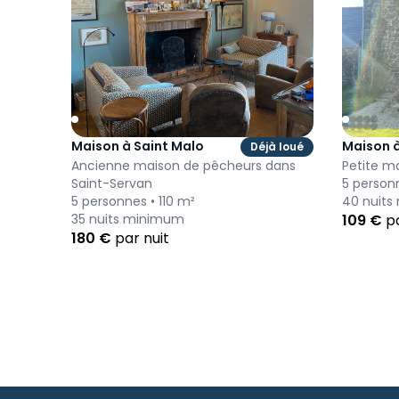
Maison à Saint Malo
Maison 
Déjà loué
Ancienne maison de pêcheurs dans
Petite m
Saint-Servan
5
person
5
personnes •
110
m²
40
nuits
35
nuits minimum
109
€
pa
180
€
par nuit