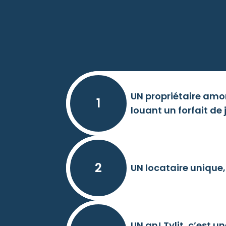
UN propriétaire amor
1
louant un forfait de 
2
UN locataire unique,
UN an! Tylit, c’est u