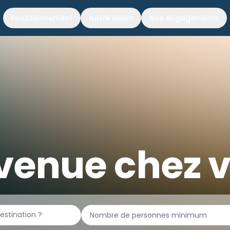
Fonctionnement
Notre vision
Nos engagements
venue chez v
Nombre de personnes minimum