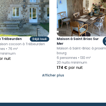
à Trébeurden
Maison à Saint Briac Sur
Déjà loué
Mer
aison cocoon à Trébeurden
Maison à Saint-Briac à proxim
nes •
76
m²
bourg
 minimum
6
personnes •
130
m²
r nuit
20
nuits minimum
174
€
par nuit
Afficher plus