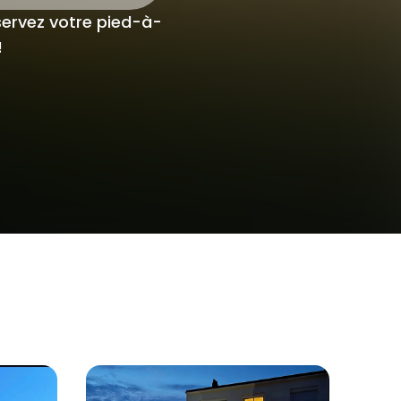
servez votre pied-à-
!