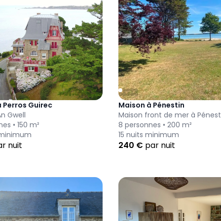
 Perros Guirec
Maison à Pénestin
 An Gwell
Maison front de mer à Pénest
nes •
150
m²
8
personnes •
200
m²
 minimum
15
nuits minimum
r nuit
240
€
par nuit