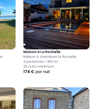
+
5
photos
Maison à La Rochelle
in
Maison 4 chambres la Rochelle
2
personnes •
160
m²
25
nuits minimum
174
€
par nuit